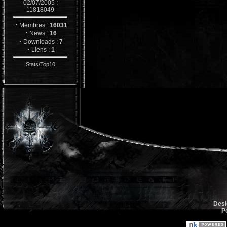
02/07/2005 :
11818049
·
Membres :
16031
·
News :
16
·
Downloads :
7
·
Liens :
1
/
Stats
Top10
Desi
P