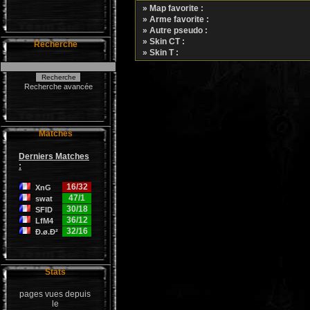
» Map favorite :
» Arme favorite :
» Autre pseudo :
» Skin CT :
Recherche
» Skin T :
Recherche avancée
Matches
Derniers Matches
:
16/32
XnG
47/1
swat
30/18
SFID
36/12
LfM4
32/16
Ð.ø.Ð²
Stats
pages vues depuis
le