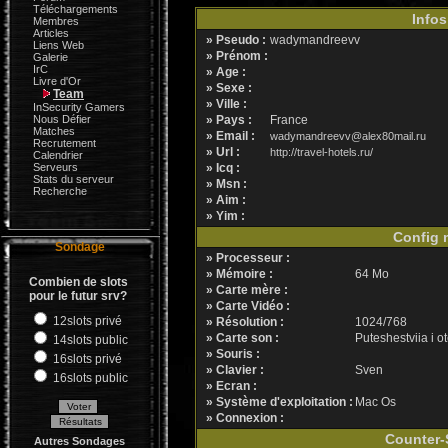
Téléchargements
Infos
Membres
Articles
» Pseudo :
wadymandreevv
Liens Web
» Prénom :
Galerie
IrC
» Age :
Livre d'Or
» Sexe :
Team
» Ville :
InSecurity Gamers
Nous Défier
» Pays :
France
Matches
» Email :
wadymandreevv@alex80mail.ru
Recrutement
» Url :
http://travel-hotels.ru/
Calendrier
Serveurs
» Icq :
Stats du serveur
» Msn :
Recherche
» Aim :
» Yim :
Config m
Sondage
» Processeur :
» Mémoire :
64 Mo
Combien de slots
» Carte mère :
pour le futur srv?
» Carte Vidéo :
12slots privé
» Résolution :
1024/768
» Carte son :
Puteshestviia i ot
14slots public
» Souris :
16slots privé
» Clavier :
Sven
16slots public
» Ecran :
» Système d'exploitation :
Mac Os
» Connexion :
Counter-S
Autres Sondages