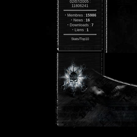
02/07/2005 :
11806241
·
Membres :
15986
·
News :
16
·
Downloads :
7
·
Liens :
1
/
Stats
Top10