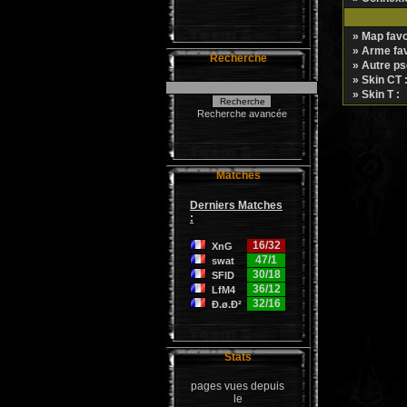
» Map favor
» Arme favo
Recherche
» Autre ps
» Skin CT 
» Skin T :
Recherche avancée
Matches
Derniers Matches
:
16/32
XnG
47/1
swat
30/18
SFID
36/12
LfM4
32/16
Ð.ø.Ð²
Stats
pages vues depuis
le