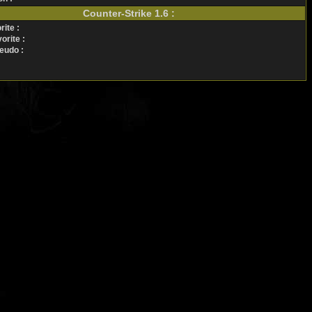
Counter-Strike 1.6 :
ite :
rite :
eudo :
: