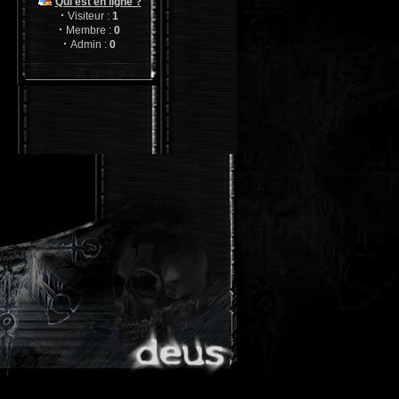
Qui est en ligne ?
08/03/20 01:01
·
Visiteur :
1
kkAQPT
·
Membre :
0
·
kcduucpwc
Admin :
0
01/02/20 09:30
sjZ1yK
hvqqojtnij
27/12/19 08:28
gQX7hd
iedgyelak
16/08/18 03:50
NEDm9