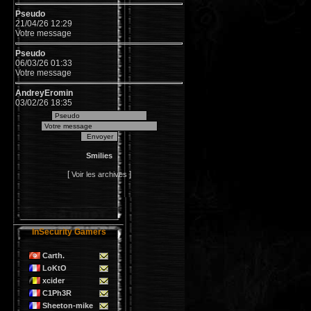
Pseudo
21/04/26 12:29
Votre message
Pseudo
06/03/26 01:33
Votre message
AndreyEromin
03/02/26 18:35
&#1072;&#1074;...
Pseudo
23/11/24 12:47
Votre message
Smilies
Pseudo
[
]
Voir les archives
19/03/22 07:15
Votre message
wmnaqjkext
29/07/21 15:47
UF6Wn
InSecurity Gamers
hnlloaukdp
Carth.
23/04/21 00:35
LoKtO
kko3vF
xcider
gfoyunx
C1Ph3R
13/03/21 02:33
Sheeton-mike
107gX