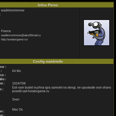
Infos Perso
wadiimromnnow
:
France
wadiimromnnow@alex80mail.ru
http://aviatorgame.ru/
Config matérielle
ur :
 :
64 Mo
re :
éo :
n :
1024/768
Esli vam budet nuzhna igra samolet na dengi, ne upuskaite svoi shans
n :
posetit sait Aviatorgame.ru
Sven
e
Mac Os
on :
n :