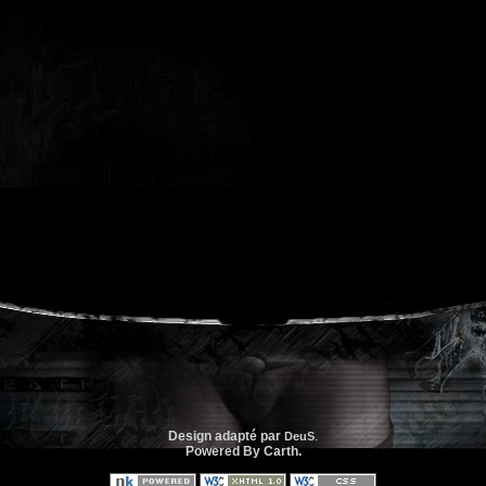
Design adapté par
.
DeuS
Powered By Carth.