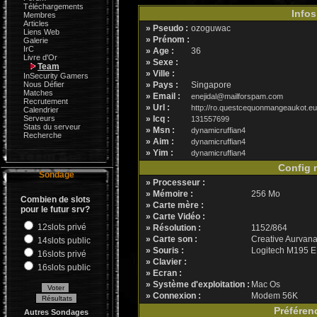
Téléchargements
Infos
Membres
Articles
» Pseudo :
ozoguwac
Liens Web
» Prénom :
Galerie
IrC
» Age :
36
Livre d'Or
» Sexe :
Team
» Ville :
InSecurity Gamers
Nous Défier
» Pays :
Singapore
Matches
» Email :
enejidal@mailforspam.com
Recrutement
» Url :
http://ro.questcequonmangeaukot.eu/sim
Calendrier
Serveurs
» Icq :
131557699
Stats du serveur
» Msn :
dynamicruffian4
Recherche
» Aim :
dynamicruffian4
» Yim :
dynamicruffian4
Config m
Sondage
» Processeur :
» Mémoire :
256 Mo
Combien de slots
» Carte mère :
pour le futur srv?
» Carte Vidéo :
12slots privé
» Résolution :
1152/864
» Carte son :
Creative Aurvana
14slots public
» Souris :
Logitech M195 E
16slots privé
» Clavier :
16slots public
» Ecran :
» Système d'exploitation :
Mac Os
» Connexion :
Modem 56K
Préféren
Autres Sondages