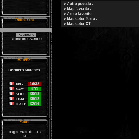
» Autre pseudo :
» Map favorite :
» Arme favorite :
» Map coter Terro :
Recherche
» Map coter CT :
Recherche avancée
Matches
Derniers Matches
:
16/32
XnG
47/1
swat
30/18
SFID
36/12
LfM4
32/16
Ð.ø.Ð²
Stats
pages vues depuis
le