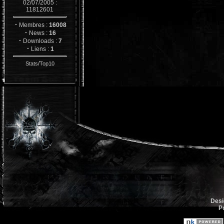
02/07/2005 :
11812601
·
Membres :
16008
·
News :
16
·
Downloads :
7
·
Liens :
1
/
Stats
Top10
Desi
P