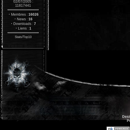
02/07/2005 :
11817441
·
Membres :
16026
·
News :
16
·
Downloads :
7
·
Liens :
1
/
Stats
Top10
Desi
P