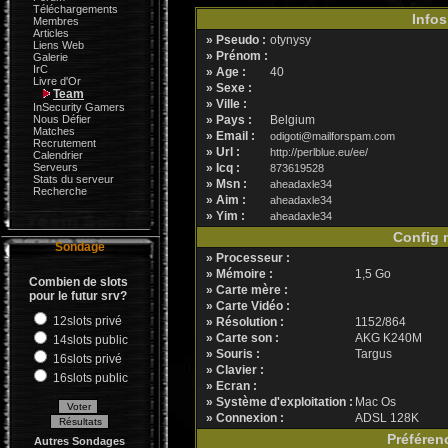
Téléchargements
Infos
Membres
Articles
» Pseudo :
otynysy
Liens Web
» Prénom :
Galerie
IrC
» Age :
40
Livre d'Or
» Sexe :
Team
» Ville :
InSecurity Gamers
Nous Défier
» Pays :
Belgium
Matches
» Email :
odigoti@mailforspam.com
Recrutement
» Url :
http://perlblue.eu/ee/
Calendrier
Serveurs
» Icq :
873619528
Stats du serveur
» Msn :
aheadaxle34
Recherche
» Aim :
aheadaxle34
» Yim :
aheadaxle34
Config m
Sondage
» Processeur :
» Mémoire :
1,5 Go
Combien de slots
» Carte mère :
pour le futur srv?
» Carte Vidéo :
12slots privé
» Résolution :
1152/864
» Carte son :
AKG K240M
14slots public
» Souris :
Targus
16slots privé
» Clavier :
16slots public
» Ecran :
» Système d'exploitation :
Mac Os
» Connexion :
ADSL 128K
Préféren
Autres Sondages