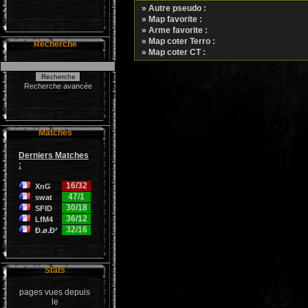
» Autre pseudo :
» Map favorite :
» Arme favorite :
» Map coter Terro :
Recherche
» Map coter CT :
Recherche avancée
Matches
Derniers Matches
:
16/32
XnG
47/1
swat
30/18
SFID
36/12
LfM4
32/16
Ð.ø.Ð²
Stats
pages vues depuis
le