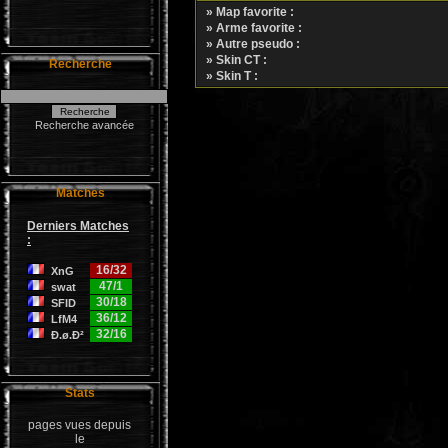
» Map favorite :
» Arme favorite :
» Autre pseudo :
» Skin CT :
Recherche
» Skin T :
Recherche avancée
Matches
Derniers Matches
:
16/32
XnG
47/1
swat
30/18
SFID
36/12
LfM4
32/16
Ð.ø.Ð²
Stats
pages vues depuis
le