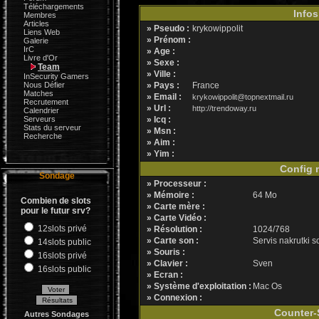
Téléchargements
Infos
Membres
Articles
» Pseudo :
krykowippolit
Liens Web
» Prénom :
Galerie
IrC
» Age :
Livre d'Or
» Sexe :
Team
» Ville :
InSecurity Gamers
Nous Défier
» Pays :
France
Matches
» Email :
krykowippolit@topnextmail.ru
Recrutement
» Url :
http://trendoway.ru
Calendrier
Serveurs
» Icq :
Stats du serveur
» Msn :
Recherche
» Aim :
» Yim :
Config m
Sondage
» Processeur :
» Mémoire :
64 Mo
Combien de slots
» Carte mère :
pour le futur srv?
» Carte Vidéo :
12slots privé
» Résolution :
1024/768
» Carte son :
Servis nakrutki s
14slots public
» Souris :
16slots privé
» Clavier :
Sven
16slots public
» Ecran :
» Système d'exploitation :
Mac Os
» Connexion :
Counter-S
Autres Sondages