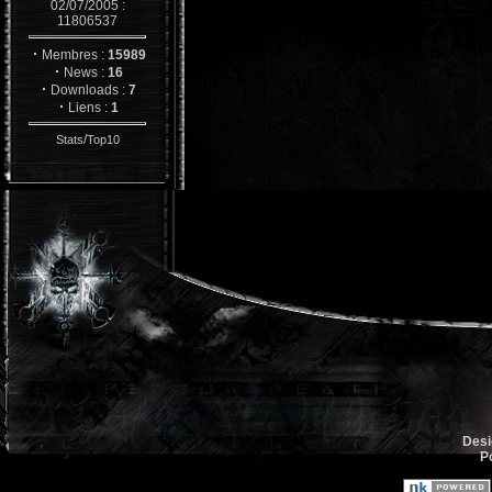
02/07/2005 :
11806537
·
Membres :
15989
·
News :
16
·
Downloads :
7
·
Liens :
1
/
Stats
Top10
Desi
P