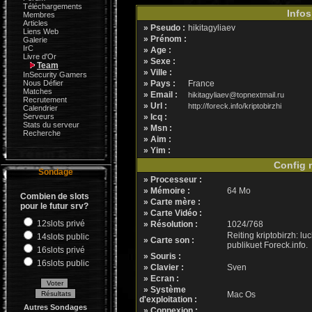
Téléchargements
Infos
Membres
Articles
» Pseudo :
hikitagyliaev
Liens Web
» Prénom :
Galerie
IrC
» Age :
Livre d'Or
» Sexe :
Team
» Ville :
InSecurity Gamers
Nous Défier
» Pays :
France
Matches
» Email :
hikitagyliaev@topnextmail.ru
Recrutement
» Url :
http://foreck.info/kriptobirzhi
Calendrier
Serveurs
» Icq :
Stats du serveur
» Msn :
Recherche
» Aim :
» Yim :
Config m
Sondage
» Processeur :
» Mémoire :
64 Mo
Combien de slots
» Carte mère :
pour le futur srv?
» Carte Vidéo :
12slots privé
» Résolution :
1024/768
Reiting kriptobirzh: luc
14slots public
» Carte son :
publikuet Foreck.info.
16slots privé
» Souris :
16slots public
» Clavier :
Sven
» Ecran :
» Système
Mac Os
d'exploitation :
Autres Sondages
» Connexion :