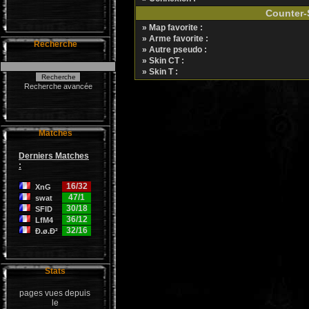
Counter-S
» Map favorite :
» Arme favorite :
Recherche
» Autre pseudo :
» Skin CT :
» Skin T :
Recherche avancée
Matches
Derniers Matches
:
16/32
XnG
47/1
swat
30/18
SFID
36/12
LfM4
32/16
Ð.ø.Ð²
Stats
pages vues depuis
le