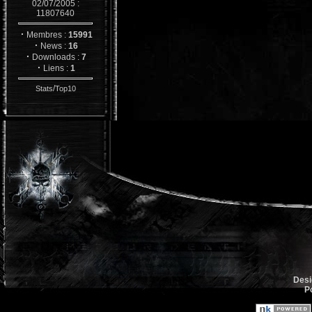
02/07/2005 :
11807640
·
Membres :
15991
·
News :
16
·
Downloads :
7
·
Liens :
1
/
Stats
Top10
Desi
P