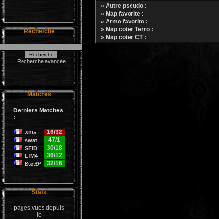
» Autre pseudo :
» Map favorite :
» Arme favorite :
» Map coter Terro :
Recherche
» Map coter CT :
Recherche avancée
Matches
Derniers Matches
:
16/32
XnG
47/1
swat
30/18
SFID
36/12
LfM4
32/16
Ð.ø.Ð²
Stats
pages vues depuis
le