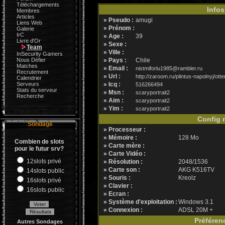
Téléchargements
Infos
Membres
Articles
» Pseudo :
amugi
Liens Web
» Prénom :
Galerie
IrC
» Age :
39
Livre d'Or
» Sexe :
Team
» Ville :
InSecurity Gamers
Nous Défier
» Pays :
Chile
Matches
» Email :
nistmiforlu1985@rambler.ru
Recrutement
» Url :
http://zaroom.ru/plintus-napolnyj/otten
Calendrier
Serveurs
» Icq :
516266494
Stats du serveur
» Msn :
scaryportrait2
Recherche
» Aim :
scaryportrait2
» Yim :
scaryportrait2
Config m
Sondage
» Processeur :
» Mémoire :
128 Mo
Combien de slots
» Carte mère :
pour le futur srv?
» Carte Vidéo :
12slots privé
» Résolution :
2048/1536
» Carte son :
AKG K516TV
14slots public
» Souris :
Kreolz
16slots privé
» Clavier :
16slots public
» Ecran :
» Système d'exploitation :
Windows 3.1
» Connexion :
ADSL 20M +
Préféren
Autres Sondages