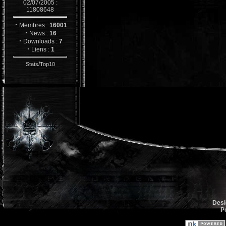
02/07/2005 :
11808648
·
Membres :
16001
·
News :
16
·
Downloads :
7
·
Liens :
1
/
Stats
Top10
Desi
P