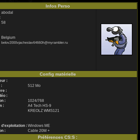
Infos Perso
abodal
:
58
Belgium
belov2000vjacheslav64660h@myrambler.ru
Config matérielle
ur :
 :
512 Mo
re :
éo :
n :
1024/768
n :
A4 Tech HS-9
KREOLZ WMS121
'exploitation :
Windows ME
n :
Cable 20M +
Préférences CS:S :