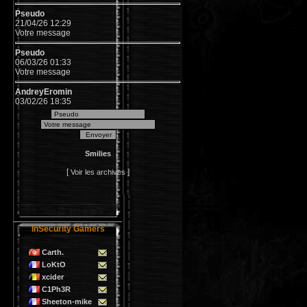
Pseudo
21/04/26 12:29
Votre message
Pseudo
06/03/26 01:33
Votre message
AndreyEromin
03/02/26 18:35
&#1072;&#1074;...
Pseudo
23/11/24 12:47
Votre message
Smilies
Pseudo
[
]
Voir les archives
19/03/22 07:15
Votre message
wmnaqjkext
29/07/21 15:47
UF6Wn
InSecurity Gamers
hnlloaukdp
Carth.
23/04/21 00:35
LoKtO
kko3vF
xcider
gfoyunx
C1Ph3R
13/03/21 02:33
Sheeton-mike
107gX