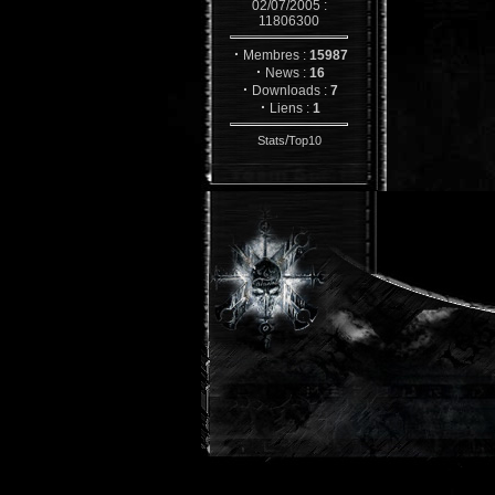
02/07/2005 :
11806300
·
Membres :
15987
·
News :
16
·
Downloads :
7
·
Liens :
1
/
Stats
Top10