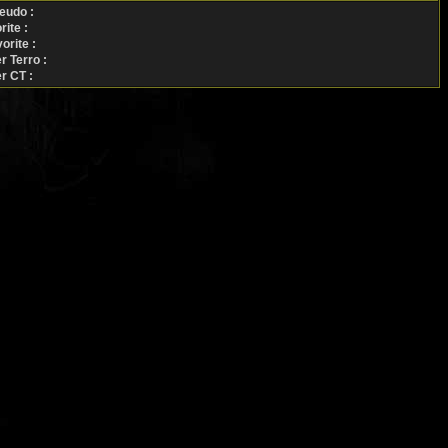
eudo :
ite :
rite :
 Terro :
r CT :