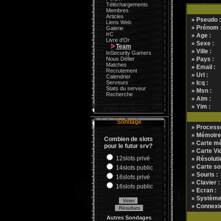
Téléchargements
Membres
Articles
» Pseudo :
Liens Web
» Prénom 
Galerie
IrC
» Age :
Livre d'Or
» Sexe :
Team
» Ville :
InSecurity Gamers
Nous Défier
» Pays :
Matches
» Email :
Recrutement
» Url :
Calendrier
Serveurs
» Icq :
Stats du serveur
» Msn :
Recherche
» Aim :
» Yim :
Sondage
» Processe
» Mémoire
Combien de slots
» Carte mè
pour le futur srv?
» Carte Vid
12slots privé
» Résolutio
» Carte so
14slots public
» Souris :
16slots privé
» Clavier :
16slots public
» Ecran :
» Système d
» Connexio
Autres Sondages