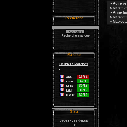
» Autre ps
» Map favor
» Arme favo
» Map coter
Recherche
» Map cote
Recherche avancée
Matches
Derniers Matches
:
16/32
XnG
47/1
swat
30/18
SFID
36/12
LfM4
32/16
Ð.ø.Ð²
Stats
pages vues depuis
le