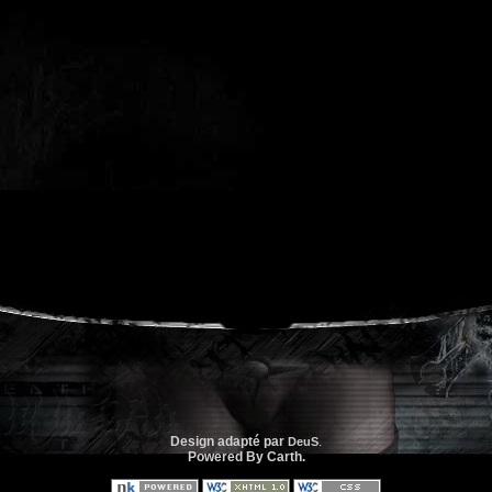
Design adapté par
.
DeuS
Powered By Carth.