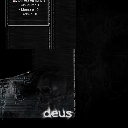
Qui est en ligne ?
08/03/20 01:01
·
Visiteurs :
3
kkAQPT
·
Membre :
0
·
kcduucpwc
Admin :
0
01/02/20 09:30
sjZ1yK
hvqqojtnij
27/12/19 08:28
gQX7hd
iedgyelak
16/08/18 03:50
NEDm9